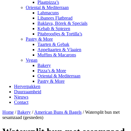
Plaatpizza’s
Oriental & Mediterraan
Lahmacuns
Libanees Flatbread
Baklava, Börek & Specials
Kebab & Spiezen
Pitabroodjes & Tortilla’s
Pastry & More
Taarten & Gebak
Appeltaarten & Vlaaien
Muffins & Macarons
Vegan
Bakery
Pizza’s & More
Oriental & Mediterraan
Pastry & More
Herverpakken
Duurzaamheid
Nieuws
Contact
Home
/
Bakery
/
American Buns & Bagels
/ Watersplit bun met
sesamzaad (gesneden)