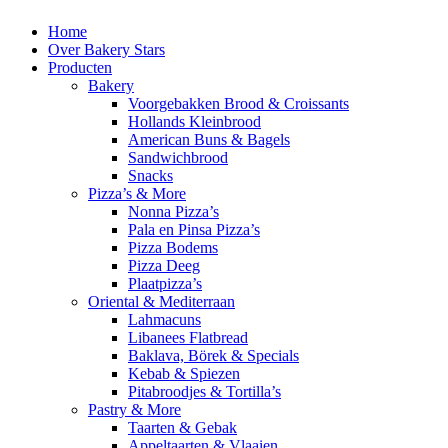
Home
Over Bakery Stars
Producten
Bakery
Voorgebakken Brood & Croissants
Hollands Kleinbrood
American Buns & Bagels
Sandwichbrood
Snacks
Pizza’s & More
Nonna Pizza’s
Pala en Pinsa Pizza’s
Pizza Bodems
Pizza Deeg
Plaatpizza’s
Oriental & Mediterraan
Lahmacuns
Libanees Flatbread
Baklava, Börek & Specials
Kebab & Spiezen
Pitabroodjes & Tortilla’s
Pastry & More
Taarten & Gebak
Appeltaarten & Vlaaien