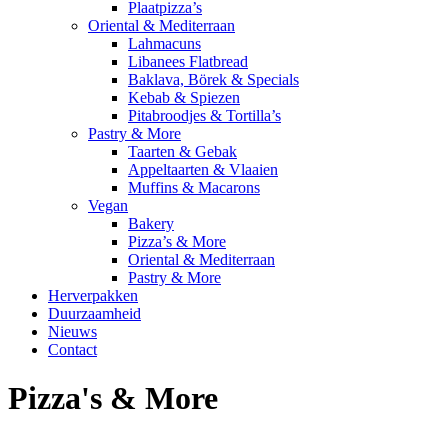
Plaatpizza’s
Oriental & Mediterraan
Lahmacuns
Libanees Flatbread
Baklava, Börek & Specials
Kebab & Spiezen
Pitabroodjes & Tortilla’s
Pastry & More
Taarten & Gebak
Appeltaarten & Vlaaien
Muffins & Macarons
Vegan
Bakery
Pizza’s & More
Oriental & Mediterraan
Pastry & More
Herverpakken
Duurzaamheid
Nieuws
Contact
Pizza's & More