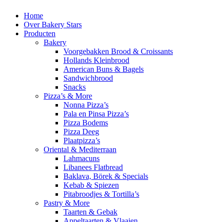
Home
Over Bakery Stars
Producten
Bakery
Voorgebakken Brood & Croissants
Hollands Kleinbrood
American Buns & Bagels
Sandwichbrood
Snacks
Pizza’s & More
Nonna Pizza’s
Pala en Pinsa Pizza’s
Pizza Bodems
Pizza Deeg
Plaatpizza’s
Oriental & Mediterraan
Lahmacuns
Libanees Flatbread
Baklava, Börek & Specials
Kebab & Spiezen
Pitabroodjes & Tortilla’s
Pastry & More
Taarten & Gebak
Appeltaarten & Vlaaien