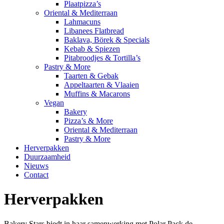
Plaatpizza’s
Oriental & Mediterraan
Lahmacuns
Libanees Flatbread
Baklava, Börek & Specials
Kebab & Spiezen
Pitabroodjes & Tortilla’s
Pastry & More
Taarten & Gebak
Appeltaarten & Vlaaien
Muffins & Macarons
Vegan
Bakery
Pizza’s & More
Oriental & Mediterraan
Pastry & More
Herverpakken
Duurzaamheid
Nieuws
Contact
Herverpakken
Bakery Stars biedt in haar samenwerking met Polar Pack de