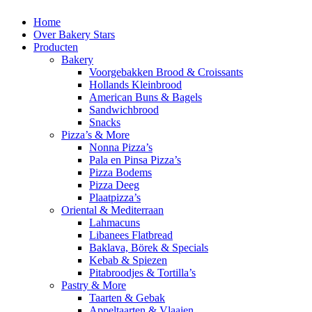
Home
Over Bakery Stars
Producten
Bakery
Voorgebakken Brood & Croissants
Hollands Kleinbrood
American Buns & Bagels
Sandwichbrood
Snacks
Pizza’s & More
Nonna Pizza’s
Pala en Pinsa Pizza’s
Pizza Bodems
Pizza Deeg
Plaatpizza’s
Oriental & Mediterraan
Lahmacuns
Libanees Flatbread
Baklava, Börek & Specials
Kebab & Spiezen
Pitabroodjes & Tortilla’s
Pastry & More
Taarten & Gebak
Appeltaarten & Vlaaien