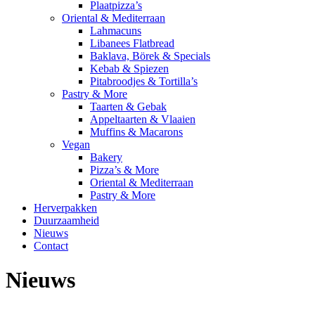
Plaatpizza’s
Oriental & Mediterraan
Lahmacuns
Libanees Flatbread
Baklava, Börek & Specials
Kebab & Spiezen
Pitabroodjes & Tortilla’s
Pastry & More
Taarten & Gebak
Appeltaarten & Vlaaien
Muffins & Macarons
Vegan
Bakery
Pizza’s & More
Oriental & Mediterraan
Pastry & More
Herverpakken
Duurzaamheid
Nieuws
Contact
Nieuws