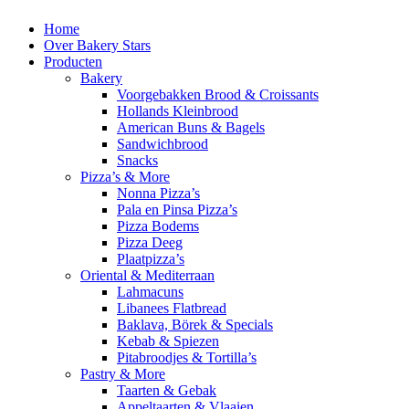
Home
Over Bakery Stars
Producten
Bakery
Voorgebakken Brood & Croissants
Hollands Kleinbrood
American Buns & Bagels
Sandwichbrood
Snacks
Pizza’s & More
Nonna Pizza’s
Pala en Pinsa Pizza’s
Pizza Bodems
Pizza Deeg
Plaatpizza’s
Oriental & Mediterraan
Lahmacuns
Libanees Flatbread
Baklava, Börek & Specials
Kebab & Spiezen
Pitabroodjes & Tortilla’s
Pastry & More
Taarten & Gebak
Appeltaarten & Vlaaien