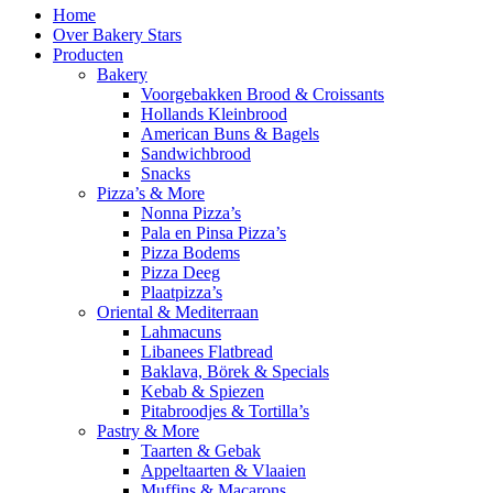
Home
Over Bakery Stars
Producten
Bakery
Voorgebakken Brood & Croissants
Hollands Kleinbrood
American Buns & Bagels
Sandwichbrood
Snacks
Pizza’s & More
Nonna Pizza’s
Pala en Pinsa Pizza’s
Pizza Bodems
Pizza Deeg
Plaatpizza’s
Oriental & Mediterraan
Lahmacuns
Libanees Flatbread
Baklava, Börek & Specials
Kebab & Spiezen
Pitabroodjes & Tortilla’s
Pastry & More
Taarten & Gebak
Appeltaarten & Vlaaien
Muffins & Macarons