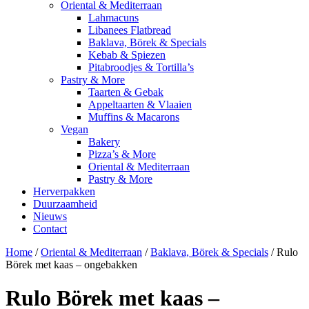
Oriental & Mediterraan
Lahmacuns
Libanees Flatbread
Baklava, Börek & Specials
Kebab & Spiezen
Pitabroodjes & Tortilla’s
Pastry & More
Taarten & Gebak
Appeltaarten & Vlaaien
Muffins & Macarons
Vegan
Bakery
Pizza’s & More
Oriental & Mediterraan
Pastry & More
Herverpakken
Duurzaamheid
Nieuws
Contact
Home
/
Oriental & Mediterraan
/
Baklava, Börek & Specials
/ Rulo
Börek met kaas – ongebakken
Rulo Börek met kaas –