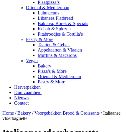
Plaatpizza’s
Oriental & Mediterraan
Lahmacuns
Libanees Flatbread
Baklava, Börek & Specials
Kebab & Spiezen
Pitabroodjes & Tortilla’s
Pastry & More
Taarten & Gebak
Appeltaarten & Vlaaien
Muffins & Macarons
Vegan
Bakery
Pizza’s & More
Oriental & Mediterraan
Pastry & More
Herverpakken
Duurzaamheid
Nieuws
Contact
Home
/
Bakery
/
Voorgebakken Brood & Croissants
/ Italiaanse
vloerbaguette