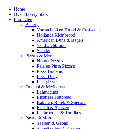
Home
Over Bakery Stars
Producten
Bakery
Voorgebakken Brood & Croissants
Hollands Kleinbrood
American Buns & Bagels
Sandwichbrood
Snacks
Pizza’s & More
Nonna Pizza’s
Pala en Pinsa Pizza’s
Pizza Bodems
Pizza Deeg
Plaatpizza’s
Oriental & Mediterraan
Lahmacuns
Libanees Flatbread
Baklava, Börek & Specials
Kebab & Spiezen
Pitabroodjes & Tortilla’s
Pastry & More
Taarten & Gebak
Appeltaarten & Vlaaien