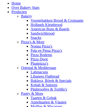
Home
Over Bakery Stars
Producten
Bakery
Voorgebakken Brood & Croissants
Hollands Kleinbrood
American Buns & Bagels
Sandwichbrood
Snacks
Pizza’s & More
Nonna Pizza’s
Pala en Pinsa Pizza’s
Pizza Bodems
Pizza Deeg
Plaatpizza’s
Oriental & Mediterraan
Lahmacuns
Libanees Flatbread
Baklava, Börek & Specials
Kebab & Spiezen
Pitabroodjes & Tortilla’s
Pastry & More
Taarten & Gebak
Appeltaarten & Vlaaien
Muffins & Macarons