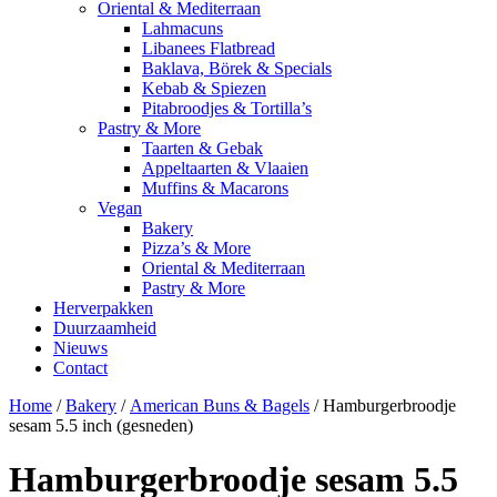
Oriental & Mediterraan
Lahmacuns
Libanees Flatbread
Baklava, Börek & Specials
Kebab & Spiezen
Pitabroodjes & Tortilla’s
Pastry & More
Taarten & Gebak
Appeltaarten & Vlaaien
Muffins & Macarons
Vegan
Bakery
Pizza’s & More
Oriental & Mediterraan
Pastry & More
Herverpakken
Duurzaamheid
Nieuws
Contact
Home
/
Bakery
/
American Buns & Bagels
/ Hamburgerbroodje
sesam 5.5 inch (gesneden)
Hamburgerbroodje sesam 5.5