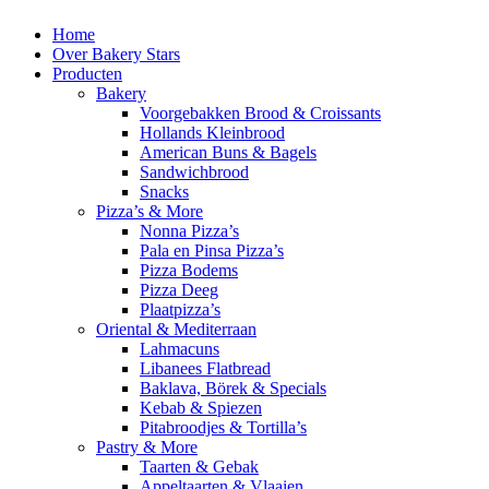
Home
Over Bakery Stars
Producten
Bakery
Voorgebakken Brood & Croissants
Hollands Kleinbrood
American Buns & Bagels
Sandwichbrood
Snacks
Pizza’s & More
Nonna Pizza’s
Pala en Pinsa Pizza’s
Pizza Bodems
Pizza Deeg
Plaatpizza’s
Oriental & Mediterraan
Lahmacuns
Libanees Flatbread
Baklava, Börek & Specials
Kebab & Spiezen
Pitabroodjes & Tortilla’s
Pastry & More
Taarten & Gebak
Appeltaarten & Vlaaien