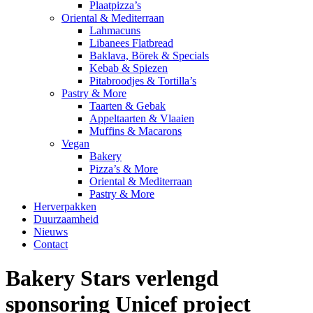
Plaatpizza’s
Oriental & Mediterraan
Lahmacuns
Libanees Flatbread
Baklava, Börek & Specials
Kebab & Spiezen
Pitabroodjes & Tortilla’s
Pastry & More
Taarten & Gebak
Appeltaarten & Vlaaien
Muffins & Macarons
Vegan
Bakery
Pizza’s & More
Oriental & Mediterraan
Pastry & More
Herverpakken
Duurzaamheid
Nieuws
Contact
Bakery Stars verlengd
sponsoring Unicef project