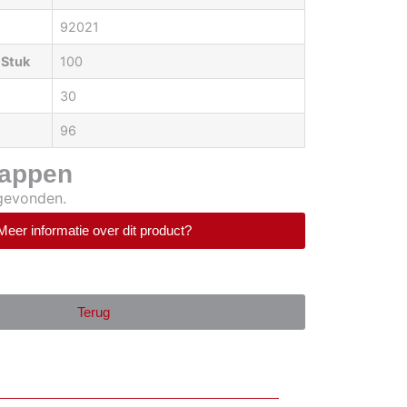
92021
 Stuk
100
30
96
appen
 gevonden.
Meer informatie over dit product?
Terug