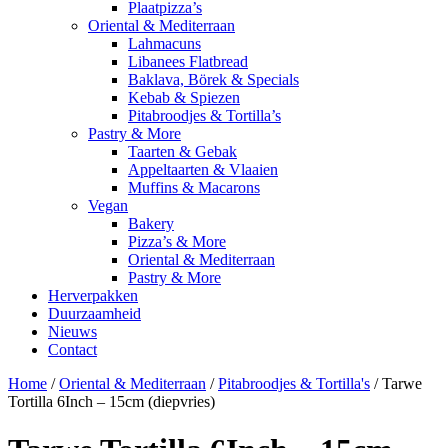
Plaatpizza’s
Oriental & Mediterraan
Lahmacuns
Libanees Flatbread
Baklava, Börek & Specials
Kebab & Spiezen
Pitabroodjes & Tortilla’s
Pastry & More
Taarten & Gebak
Appeltaarten & Vlaaien
Muffins & Macarons
Vegan
Bakery
Pizza’s & More
Oriental & Mediterraan
Pastry & More
Herverpakken
Duurzaamheid
Nieuws
Contact
Home
/
Oriental & Mediterraan
/
Pitabroodjes & Tortilla's
/ Tarwe
Tortilla 6Inch – 15cm (diepvries)