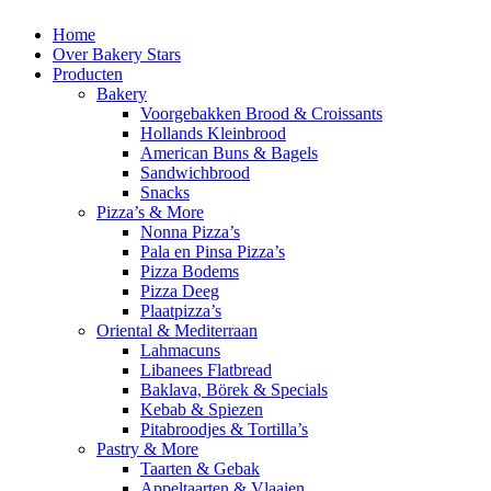
Home
Over Bakery Stars
Producten
Bakery
Voorgebakken Brood & Croissants
Hollands Kleinbrood
American Buns & Bagels
Sandwichbrood
Snacks
Pizza’s & More
Nonna Pizza’s
Pala en Pinsa Pizza’s
Pizza Bodems
Pizza Deeg
Plaatpizza’s
Oriental & Mediterraan
Lahmacuns
Libanees Flatbread
Baklava, Börek & Specials
Kebab & Spiezen
Pitabroodjes & Tortilla’s
Pastry & More
Taarten & Gebak
Appeltaarten & Vlaaien