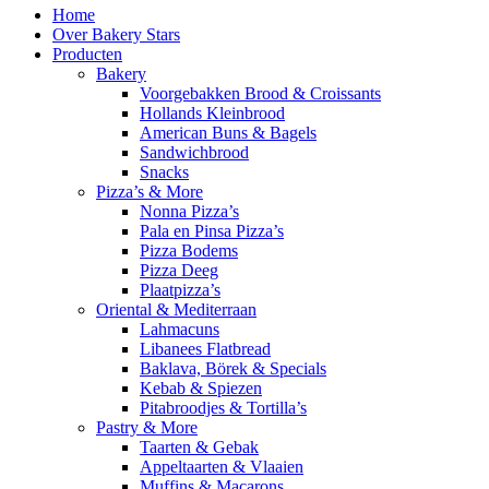
Home
Over Bakery Stars
Producten
Bakery
Voorgebakken Brood & Croissants
Hollands Kleinbrood
American Buns & Bagels
Sandwichbrood
Snacks
Pizza’s & More
Nonna Pizza’s
Pala en Pinsa Pizza’s
Pizza Bodems
Pizza Deeg
Plaatpizza’s
Oriental & Mediterraan
Lahmacuns
Libanees Flatbread
Baklava, Börek & Specials
Kebab & Spiezen
Pitabroodjes & Tortilla’s
Pastry & More
Taarten & Gebak
Appeltaarten & Vlaaien
Muffins & Macarons