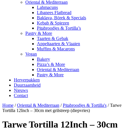
Oriental & Mediterraan
Lahmacuns
Libanees Flatbread
Baklava, Börek & Specials
Kebab & Spiezen
Pitabroodjes & Tortilla’s
Pastry & More
Taarten & Gebak
Appeltaarten & Vlaaien
Muffins & Macarons
Vegan
Bakery
Pizza’s & More
Oriental & Mediterraan
Pastry & More
Herverpakken
Duurzaamheid
Nieuws
Contact
Home
/
Oriental & Mediterraan
/
Pitabroodjes & Tortilla's
/ Tarwe
Tortilla 12Inch – 30cm met grilstreep (diepvries)
Tarwe Tortilla 12Inch – 30cm