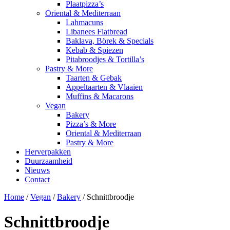
Plaatpizza’s
Oriental & Mediterraan
Lahmacuns
Libanees Flatbread
Baklava, Börek & Specials
Kebab & Spiezen
Pitabroodjes & Tortilla’s
Pastry & More
Taarten & Gebak
Appeltaarten & Vlaaien
Muffins & Macarons
Vegan
Bakery
Pizza’s & More
Oriental & Mediterraan
Pastry & More
Herverpakken
Duurzaamheid
Nieuws
Contact
Home
/
Vegan
/
Bakery
/ Schnittbroodje
Schnittbroodje