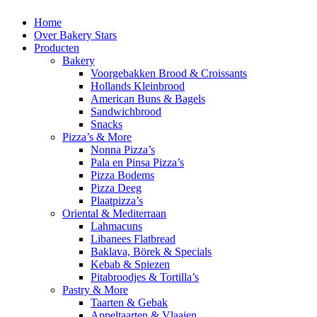
Home
Over Bakery Stars
Producten
Bakery
Voorgebakken Brood & Croissants
Hollands Kleinbrood
American Buns & Bagels
Sandwichbrood
Snacks
Pizza’s & More
Nonna Pizza’s
Pala en Pinsa Pizza’s
Pizza Bodems
Pizza Deeg
Plaatpizza’s
Oriental & Mediterraan
Lahmacuns
Libanees Flatbread
Baklava, Börek & Specials
Kebab & Spiezen
Pitabroodjes & Tortilla’s
Pastry & More
Taarten & Gebak
Appeltaarten & Vlaaien