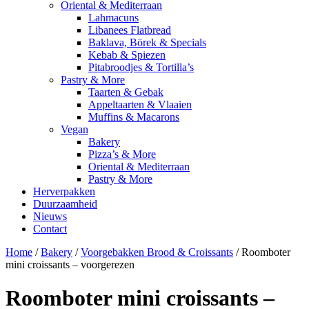
Oriental & Mediterraan
Lahmacuns
Libanees Flatbread
Baklava, Börek & Specials
Kebab & Spiezen
Pitabroodjes & Tortilla’s
Pastry & More
Taarten & Gebak
Appeltaarten & Vlaaien
Muffins & Macarons
Vegan
Bakery
Pizza’s & More
Oriental & Mediterraan
Pastry & More
Herverpakken
Duurzaamheid
Nieuws
Contact
Home
/
Bakery
/
Voorgebakken Brood & Croissants
/ Roomboter
mini croissants – voorgerezen
Roomboter mini croissants –