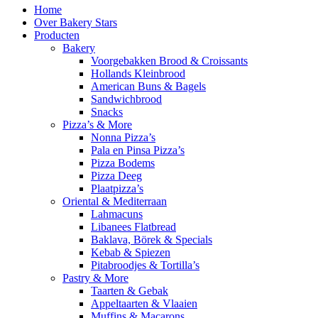
Home
Over Bakery Stars
Producten
Bakery
Voorgebakken Brood & Croissants
Hollands Kleinbrood
American Buns & Bagels
Sandwichbrood
Snacks
Pizza’s & More
Nonna Pizza’s
Pala en Pinsa Pizza’s
Pizza Bodems
Pizza Deeg
Plaatpizza’s
Oriental & Mediterraan
Lahmacuns
Libanees Flatbread
Baklava, Börek & Specials
Kebab & Spiezen
Pitabroodjes & Tortilla’s
Pastry & More
Taarten & Gebak
Appeltaarten & Vlaaien
Muffins & Macarons