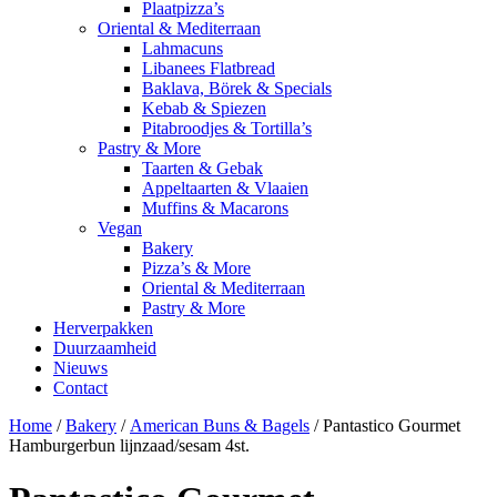
Plaatpizza’s
Oriental & Mediterraan
Lahmacuns
Libanees Flatbread
Baklava, Börek & Specials
Kebab & Spiezen
Pitabroodjes & Tortilla’s
Pastry & More
Taarten & Gebak
Appeltaarten & Vlaaien
Muffins & Macarons
Vegan
Bakery
Pizza’s & More
Oriental & Mediterraan
Pastry & More
Herverpakken
Duurzaamheid
Nieuws
Contact
Home
/
Bakery
/
American Buns & Bagels
/ Pantastico Gourmet
Hamburgerbun lijnzaad/sesam 4st.