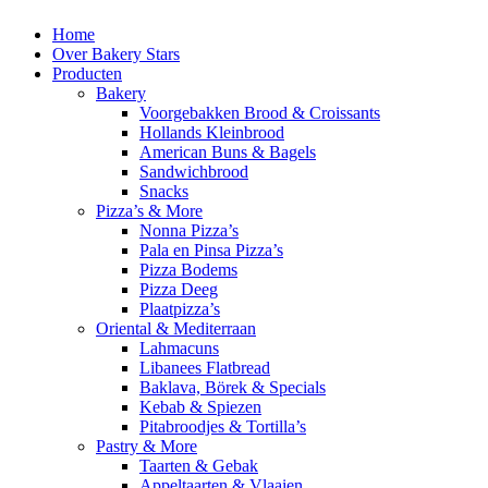
Home
Over Bakery Stars
Producten
Bakery
Voorgebakken Brood & Croissants
Hollands Kleinbrood
American Buns & Bagels
Sandwichbrood
Snacks
Pizza’s & More
Nonna Pizza’s
Pala en Pinsa Pizza’s
Pizza Bodems
Pizza Deeg
Plaatpizza’s
Oriental & Mediterraan
Lahmacuns
Libanees Flatbread
Baklava, Börek & Specials
Kebab & Spiezen
Pitabroodjes & Tortilla’s
Pastry & More
Taarten & Gebak
Appeltaarten & Vlaaien