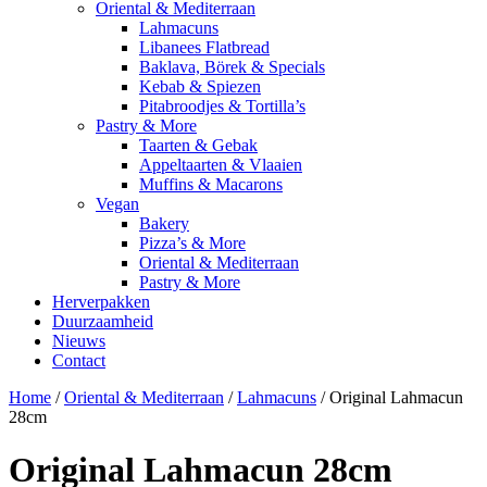
Oriental & Mediterraan
Lahmacuns
Libanees Flatbread
Baklava, Börek & Specials
Kebab & Spiezen
Pitabroodjes & Tortilla’s
Pastry & More
Taarten & Gebak
Appeltaarten & Vlaaien
Muffins & Macarons
Vegan
Bakery
Pizza’s & More
Oriental & Mediterraan
Pastry & More
Herverpakken
Duurzaamheid
Nieuws
Contact
Home
/
Oriental & Mediterraan
/
Lahmacuns
/ Original Lahmacun
28cm
Original Lahmacun 28cm