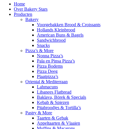
Home
Over Bakery Stars
Producten
Bakery
Voorgebakken Brood & Croissants
Hollands Kleinbrood
American Buns & Bagels
Sandwichbrood
Snacks
Pizza’s & More
Nonna Pizza’s
Pala en Pinsa Pizza’s
Pizza Bodems
Pizza Deeg
Plaatpizza’s
Oriental & Mediterraan
Lahmacuns
Libanees Flatbread
Baklava, Börek & Specials
Kebab & Spiezen
Pitabroodjes & Tortilla’s
Pastry & More
Taarten & Gebak
Appeltaarten & Vlaaien
Muffins & Macarons