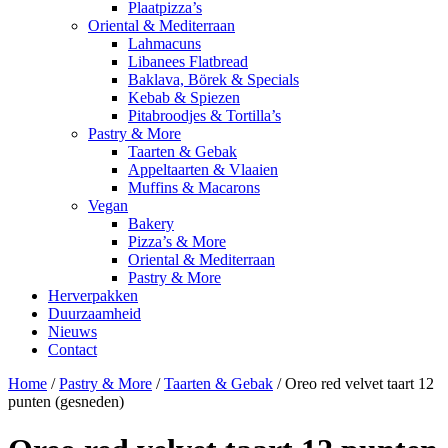
Plaatpizza’s
Oriental & Mediterraan
Lahmacuns
Libanees Flatbread
Baklava, Börek & Specials
Kebab & Spiezen
Pitabroodjes & Tortilla’s
Pastry & More
Taarten & Gebak
Appeltaarten & Vlaaien
Muffins & Macarons
Vegan
Bakery
Pizza’s & More
Oriental & Mediterraan
Pastry & More
Herverpakken
Duurzaamheid
Nieuws
Contact
Home
/
Pastry & More
/
Taarten & Gebak
/ Oreo red velvet taart 12
punten (gesneden)