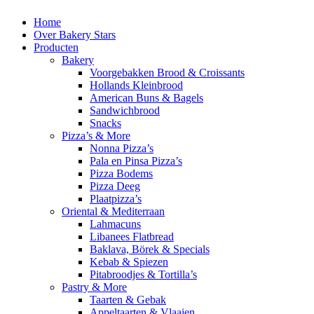
Home
Over Bakery Stars
Producten
Bakery
Voorgebakken Brood & Croissants
Hollands Kleinbrood
American Buns & Bagels
Sandwichbrood
Snacks
Pizza’s & More
Nonna Pizza’s
Pala en Pinsa Pizza’s
Pizza Bodems
Pizza Deeg
Plaatpizza’s
Oriental & Mediterraan
Lahmacuns
Libanees Flatbread
Baklava, Börek & Specials
Kebab & Spiezen
Pitabroodjes & Tortilla’s
Pastry & More
Taarten & Gebak
Appeltaarten & Vlaaien