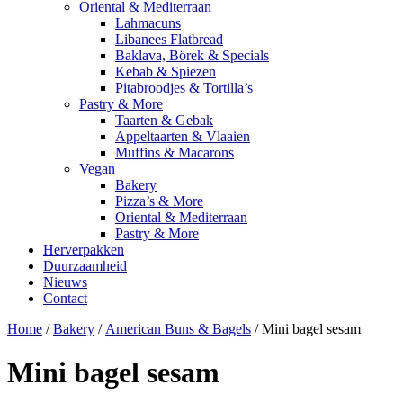
Oriental & Mediterraan
Lahmacuns
Libanees Flatbread
Baklava, Börek & Specials
Kebab & Spiezen
Pitabroodjes & Tortilla’s
Pastry & More
Taarten & Gebak
Appeltaarten & Vlaaien
Muffins & Macarons
Vegan
Bakery
Pizza’s & More
Oriental & Mediterraan
Pastry & More
Herverpakken
Duurzaamheid
Nieuws
Contact
Home
/
Bakery
/
American Buns & Bagels
/ Mini bagel sesam
Mini bagel sesam