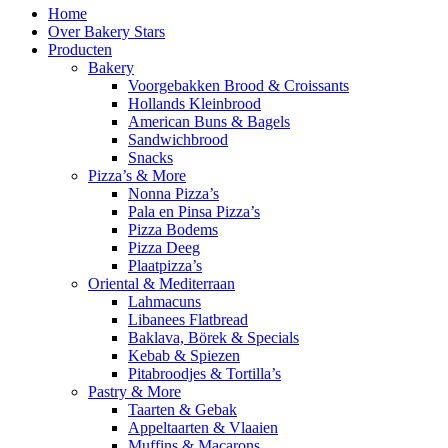
Home
Over Bakery Stars
Producten
Bakery
Voorgebakken Brood & Croissants
Hollands Kleinbrood
American Buns & Bagels
Sandwichbrood
Snacks
Pizza’s & More
Nonna Pizza’s
Pala en Pinsa Pizza’s
Pizza Bodems
Pizza Deeg
Plaatpizza’s
Oriental & Mediterraan
Lahmacuns
Libanees Flatbread
Baklava, Börek & Specials
Kebab & Spiezen
Pitabroodjes & Tortilla’s
Pastry & More
Taarten & Gebak
Appeltaarten & Vlaaien
Muffins & Macarons