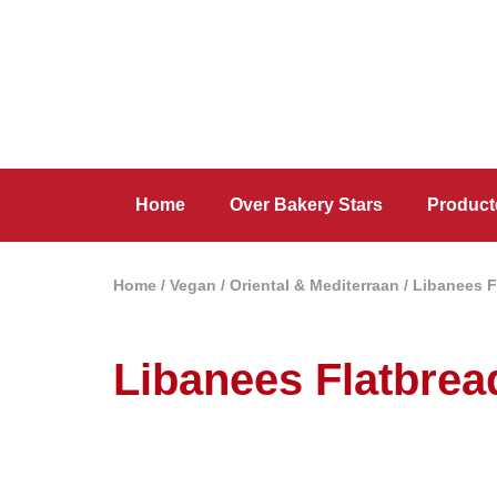
Home
Over Bakery Stars
Product
Home
/
Vegan
/
Oriental & Mediterraan
/ Libanees Fl
Libanees Flatbread