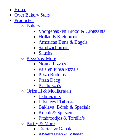
Home
Over Bakery Stars
Producten
Bakery
Voorgebakken Brood & Croissants
Hollands Kleinbrood
American Buns & Bagels
Sandwichbrood
Snacks
Pizza’s & More
Nonna Pizza’s
Pala en Pinsa Pizza’s
Pizza Bodems
Pizza Deeg
Plaatpizza’s
Oriental & Mediterraan
Lahmacuns
Libanees Flatbread
Baklava, Börek & Specials
Kebab & Spiezen
Pitabroodjes & Tortilla’s
Pastry & More
Taarten & Gebak
Appeltaarten & Vlaaien