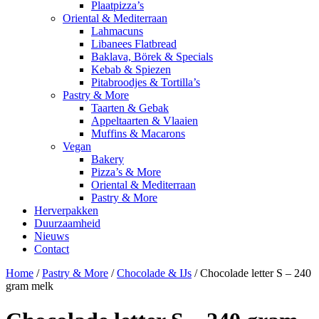
Plaatpizza’s
Oriental & Mediterraan
Lahmacuns
Libanees Flatbread
Baklava, Börek & Specials
Kebab & Spiezen
Pitabroodjes & Tortilla’s
Pastry & More
Taarten & Gebak
Appeltaarten & Vlaaien
Muffins & Macarons
Vegan
Bakery
Pizza’s & More
Oriental & Mediterraan
Pastry & More
Herverpakken
Duurzaamheid
Nieuws
Contact
Home
/
Pastry & More
/
Chocolade & IJs
/ Chocolade letter S – 240
gram melk