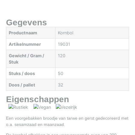
Gegevens
Productnaam
Kornbol
Artikelnummer
19031
Gewicht / Gram /
120
Stuk
Stuks / doos
50
Doos / pallet
32
Eigenschappen
Een voorgebakken broodje van tarwe en gerst gedecoreerd met
o.a. sesamzaad en maanzaad.
De kornbol afbakken in een voorverwarmde oven van 200