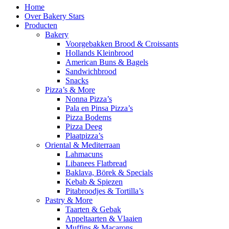
Home
Over Bakery Stars
Producten
Bakery
Voorgebakken Brood & Croissants
Hollands Kleinbrood
American Buns & Bagels
Sandwichbrood
Snacks
Pizza’s & More
Nonna Pizza’s
Pala en Pinsa Pizza’s
Pizza Bodems
Pizza Deeg
Plaatpizza’s
Oriental & Mediterraan
Lahmacuns
Libanees Flatbread
Baklava, Börek & Specials
Kebab & Spiezen
Pitabroodjes & Tortilla’s
Pastry & More
Taarten & Gebak
Appeltaarten & Vlaaien
Muffins & Macarons