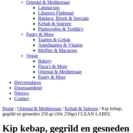
Oriental & Mediterraan
Lahmacuns
Libanees Flatbread
Baklava, Börek & Specials
Kebab & Spiezen
Pitabroodjes & Tortilla’s
Pastry & More
Taarten & Gebak
Appeltaarten & Vlaaien
Muffins & Macarons
Vegan
Bakery
Pizza’s & More
Oriental & Mediterraan
Pastry & More
Herverpakken
Duurzaamheid
Nieuws
Contact
Home
/
Oriental & Mediterraan
/
Kebab & Spiezen
/ Kip kebap,
gegrild en gesneden 250 gr (10x 250gr) CLEAN LABEL
Kip kebap, gegrild en gesneden