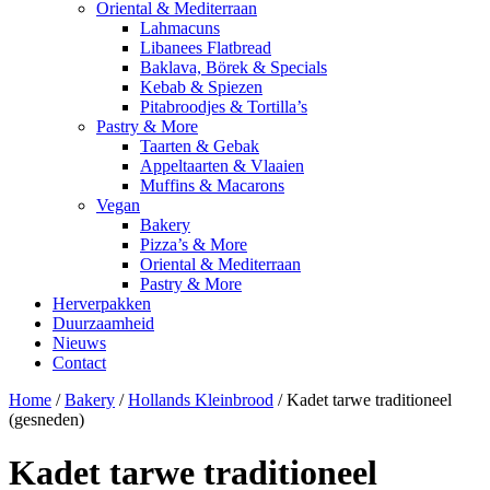
Oriental & Mediterraan
Lahmacuns
Libanees Flatbread
Baklava, Börek & Specials
Kebab & Spiezen
Pitabroodjes & Tortilla’s
Pastry & More
Taarten & Gebak
Appeltaarten & Vlaaien
Muffins & Macarons
Vegan
Bakery
Pizza’s & More
Oriental & Mediterraan
Pastry & More
Herverpakken
Duurzaamheid
Nieuws
Contact
Home
/
Bakery
/
Hollands Kleinbrood
/ Kadet tarwe traditioneel
(gesneden)
Kadet tarwe traditioneel