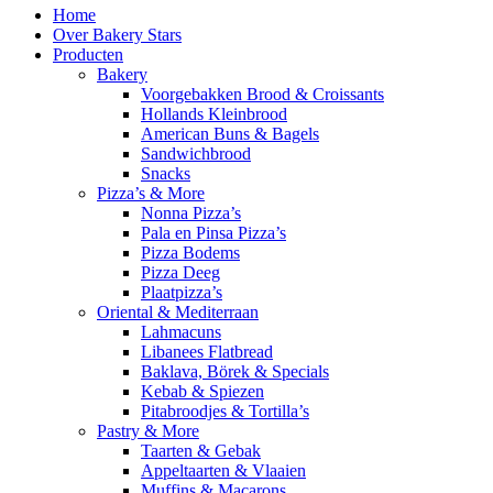
Home
Over Bakery Stars
Producten
Bakery
Voorgebakken Brood & Croissants
Hollands Kleinbrood
American Buns & Bagels
Sandwichbrood
Snacks
Pizza’s & More
Nonna Pizza’s
Pala en Pinsa Pizza’s
Pizza Bodems
Pizza Deeg
Plaatpizza’s
Oriental & Mediterraan
Lahmacuns
Libanees Flatbread
Baklava, Börek & Specials
Kebab & Spiezen
Pitabroodjes & Tortilla’s
Pastry & More
Taarten & Gebak
Appeltaarten & Vlaaien
Muffins & Macarons