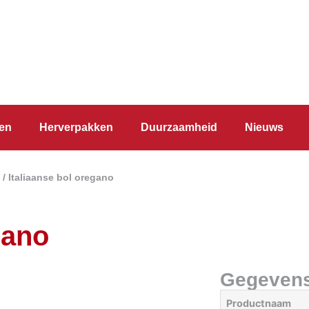
en
Herverpakken
Duurzaamheid
Nieuws
/ Italiaanse bol oregano
gano
Gegeven
Productnaam