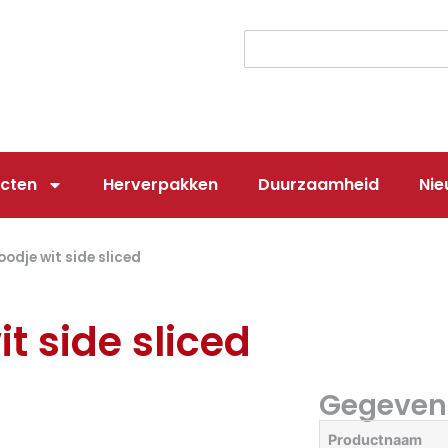
cten
Herverpakken
Duurzaamheid
Nie
odje wit side sliced
t side sliced
Gegeven
Productnaam