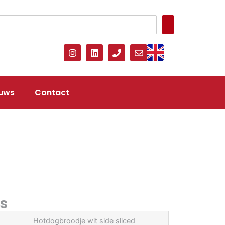
uws
Contact
s
Hotdogbroodje wit side sliced