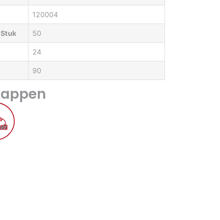
120004
 Stuk
50
24
90
happen