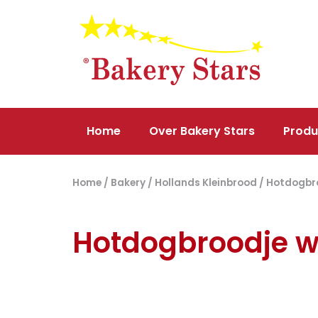
Home
Over Bakery Stars
Produ
Home
/
Bakery
/
Hollands Kleinbrood
/ Hotdogbro
Hotdogbroodje wi