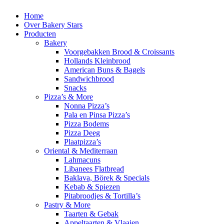
Home
Over Bakery Stars
Producten
Bakery
Voorgebakken Brood & Croissants
Hollands Kleinbrood
American Buns & Bagels
Sandwichbrood
Snacks
Pizza’s & More
Nonna Pizza’s
Pala en Pinsa Pizza’s
Pizza Bodems
Pizza Deeg
Plaatpizza’s
Oriental & Mediterraan
Lahmacuns
Libanees Flatbread
Baklava, Börek & Specials
Kebab & Spiezen
Pitabroodjes & Tortilla’s
Pastry & More
Taarten & Gebak
Appeltaarten & Vlaaien