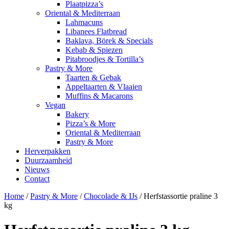
Plaatpizza’s
Oriental & Mediterraan
Lahmacuns
Libanees Flatbread
Baklava, Börek & Specials
Kebab & Spiezen
Pitabroodjes & Tortilla’s
Pastry & More
Taarten & Gebak
Appeltaarten & Vlaaien
Muffins & Macarons
Vegan
Bakery
Pizza’s & More
Oriental & Mediterraan
Pastry & More
Herverpakken
Duurzaamheid
Nieuws
Contact
Home
/
Pastry & More
/
Chocolade & IJs
/ Herfstassortie praline 3
kg