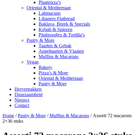
Plaatpizza’s
Oriental & Mediterraan
Lahmacuns
Libanees Flatbread
Baklava, Börek & Specials
Kebab & Spiezen
Pitabroodjes & Tortilla’s
Pastry & More
Taarten & Gebak
Appeltaarten & Vlaaien
Muffins & Macarons
Vegan
Bakery
Pizza’s & More
Oriental & Mediterraan
Pastry & More
Herverpakken
Duurzaamheid
Nieuws
Contact
Home
/
Pastry & More
/
Muffins & Macarons
/ Assorti 72 macarons
2×36 stuks