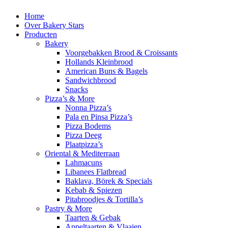
Home
Over Bakery Stars
Producten
Bakery
Voorgebakken Brood & Croissants
Hollands Kleinbrood
American Buns & Bagels
Sandwichbrood
Snacks
Pizza’s & More
Nonna Pizza’s
Pala en Pinsa Pizza’s
Pizza Bodems
Pizza Deeg
Plaatpizza’s
Oriental & Mediterraan
Lahmacuns
Libanees Flatbread
Baklava, Börek & Specials
Kebab & Spiezen
Pitabroodjes & Tortilla’s
Pastry & More
Taarten & Gebak
Appeltaarten & Vlaaien