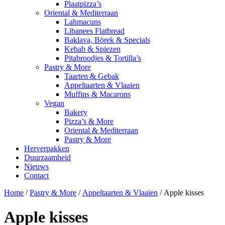
Plaatpizza’s
Oriental & Mediterraan
Lahmacuns
Libanees Flatbread
Baklava, Börek & Specials
Kebab & Spiezen
Pitabroodjes & Tortilla’s
Pastry & More
Taarten & Gebak
Appeltaarten & Vlaaien
Muffins & Macarons
Vegan
Bakery
Pizza’s & More
Oriental & Mediterraan
Pastry & More
Herverpakken
Duurzaamheid
Nieuws
Contact
Home
/
Pastry & More
/
Appeltaarten & Vlaaien
/ Apple kisses
Apple kisses