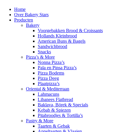
Home
Over Bakery Stars
Producten
Bakery
Voorgebakken Brood & Croissants
Hollands Kleinbrood
American Buns & Bagels
Sandwichbrood
Snacks
Pizza’s & More
Nonna Pizza’s
Pala en Pinsa Pizza’s
Pizza Bodems
Pizza Deeg
Plaatpizza’s
Oriental & Mediterraan
Lahmacuns
Libanees Flatbread
Baklava, Börek & Specials
Kebab & Spiezen
Pitabroodjes & Tortilla’s
Pastry & More
Taarten & Gebak
Appeltaarten & Vlaaien